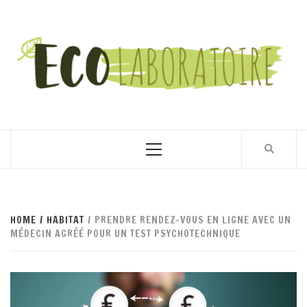
Skip
to
content
L'ECO-LABORATOIRE
LE LABO ÉCOLO : TENDANCES, INNOVATIONS,
ENVIRONNEMENT ET DÉCOUVERTES
Primary
Menu
HOME
HABITAT
PRENDRE RENDEZ-VOUS EN LIGNE AVEC UN
MÉDECIN AGRÉÉ POUR UN TEST PSYCHOTECHNIQUE