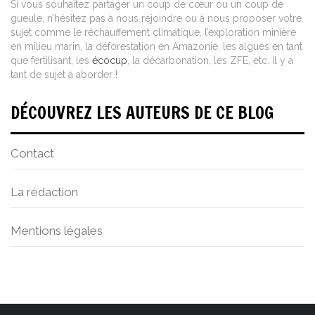
Si vous souhaitez partager un coup de cœur ou un coup de
gueule, n’hésitez pas à nous rejoindre ou à nous proposer votre
sujet comme le réchauffement climatique, l’exploration minière
en milieu marin, la déforestation en Amazonie, les algues en tant
que fertilisant, les
écocup
, la décarbonation, les ZFE, etc. Il y a
tant de sujet à aborder !
DÉCOUVREZ LES AUTEURS DE CE BLOG
Contact
La rédaction
Mentions légales